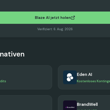
Blaze AI jetzt holen
Verifiziert
:
6. Aug. 2026
rnativen
Eden AI
dits
Kostenloses Konting
BrandWell