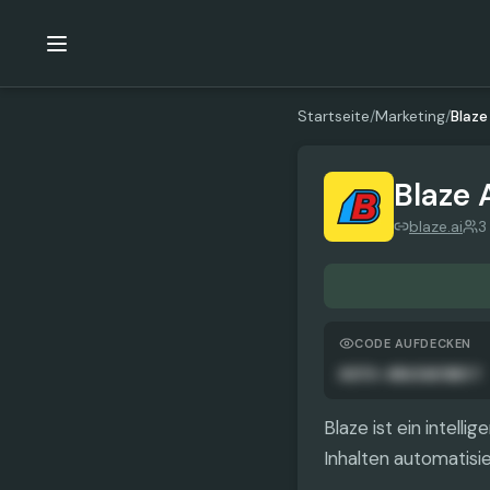
Startseite
/
Marketing
/
Blaze
Blaze 
blaze.ai
3
CODE AUFDECKEN
AUTO-ANGEWENDET
Blaze ist ein intell
Inhalten automatisie