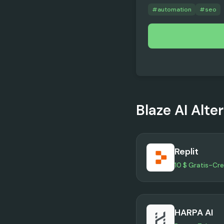
#
automation
#
seo
Blaze AI
Alte
Replit
10 $ Gratis-Cre
HARPA AI