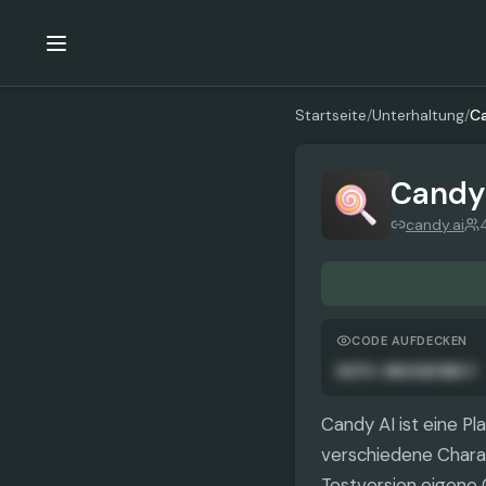
Startseite
/
Unterhaltung
/
Ca
Candy
candy.ai
CODE AUFDECKEN
AUTO-ANGEWENDET
Candy AI ist eine Pl
verschiedene Chara
Testversion eigene 