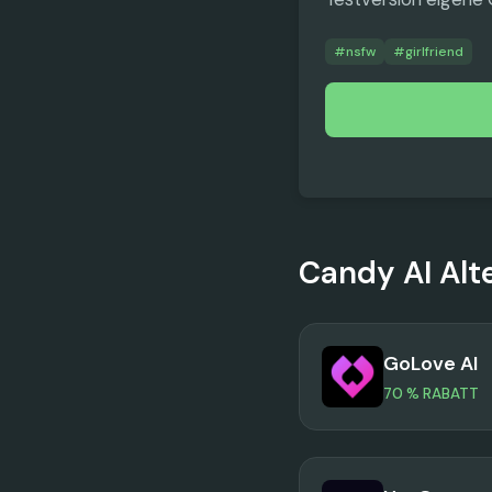
#
nsfw
#
girlfriend
Candy AI
Alt
GoLove AI
70 % RABATT