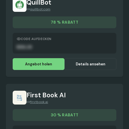
QuillBot
quillbot.com
78 % RABATT
CODE AUFDECKEN
DEAL20
Angebot holen
Details ansehen
First Book AI
firstbook.ai
30 % RABATT