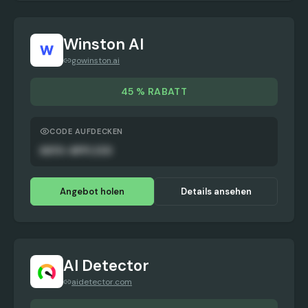
Winston AI
gowinston.ai
45 % RABATT
CODE AUFDECKEN
AUTO-APPLIED
Angebot holen
Details ansehen
AI Detector
aidetector.com