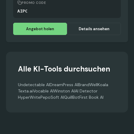
PROMO CODE
AIPC
Angebot holen
Details ansehen
Alle KI-Tools durchsuchen
Undetectable AI
DreamPress AI
BrandWell
Koala
Texta.ai
Vocable AI
Winston AI
AI Detector
HyperWrite
PepoSoft AI
QuillBot
First Book AI