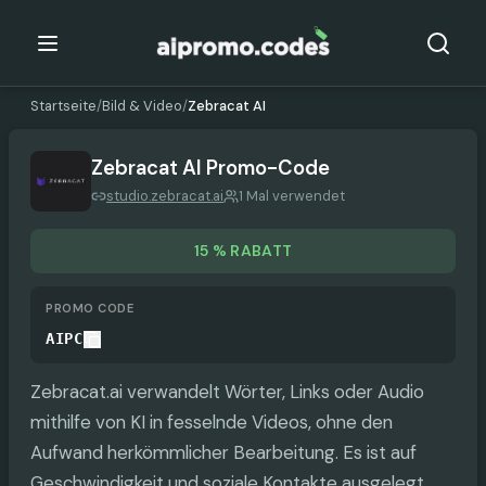
Startseite
/
Bild & Video
/
Zebracat AI
Zebracat AI
Promo-Code
studio.zebracat.ai
1 Mal verwendet
15 % RABATT
PROMO CODE
AIPC
Zebracat.ai verwandelt Wörter, Links oder Audio
mithilfe von KI in fesselnde Videos, ohne den
Aufwand herkömmlicher Bearbeitung. Es ist auf
Geschwindigkeit und soziale Kontakte ausgelegt