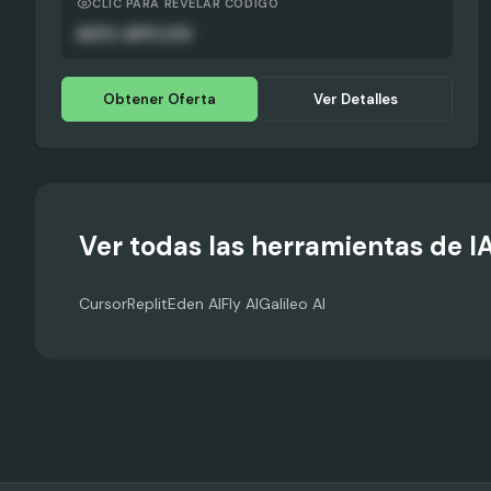
CLIC PARA REVELAR CÓDIGO
AUTO-APPLIED
Obtener Oferta
Ver Detalles
Ver todas las herramientas de I
Cursor
Replit
Eden AI
Fly AI
Galileo AI