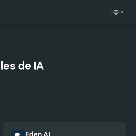
ES
es de IA
Eden AI