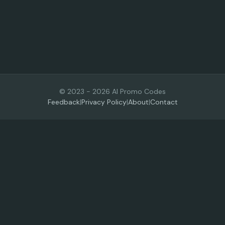
© 2023 -
2026
AI Promo Codes
Feedback
|
Privacy Policy
|
About
|
Contact