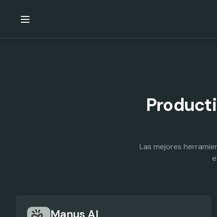
Producti
Las mejores herramie
e
Manus AI