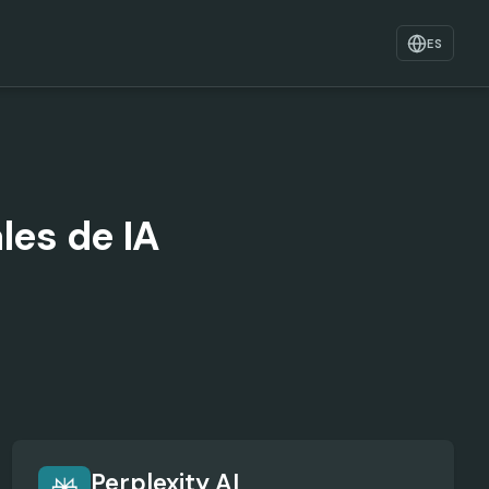
ES
les de IA
Perplexity AI