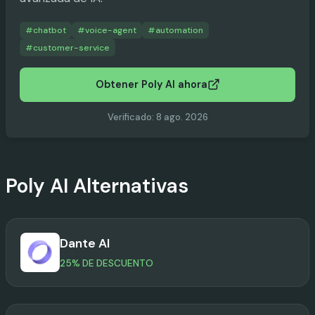
#
chatbot
#
voice-agent
#
automation
#
customer-service
Obtener Poly AI ahora
Verificado
:
8 ago. 2026
Poly AI
Alternativas
Dante AI
25% DE DESCUENTO