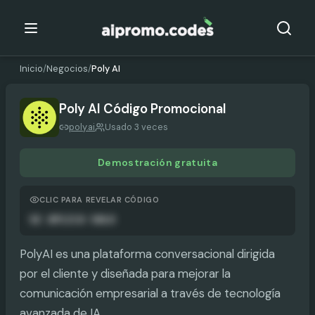
Inicio
/
Negocios
/
Poly AI
Poly AI
Código Promocional
poly.ai
Usado 3 veces
Demostración gratuita
CLIC PARA REVELAR CÓDIGO
SE APLICA SOLO
PolyAI es una plataforma conversacional dirigida
por el cliente y diseñada para mejorar la
comunicación empresarial a través de tecnología
avanzada de IA.