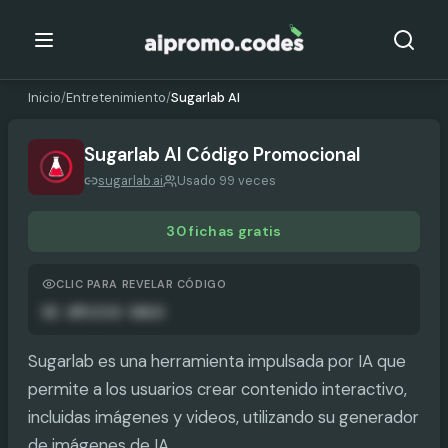
Inicio
/
Entretenimiento
/
Sugarlab AI
Sugarlab AI
Código Promocional
sugarlab.ai
Usado 99 veces
30 fichas gratis
CLIC PARA REVELAR CÓDIGO
SE APLICA SOLO
Sugarlab es una herramienta impulsada por IA que
permite a los usuarios crear contenido interactivo,
incluidas imágenes y videos, utilizando su generador
de imágenes de IA.