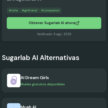
#
nsfw
#
girlfriend
#
companion
Obtener Sugarlab AI ahora
Verificado
:
9 ago. 2026
Sugarlab AI
Alternativas
AI Dream Girls
Niveles gratuitos disponibles
Muah AI