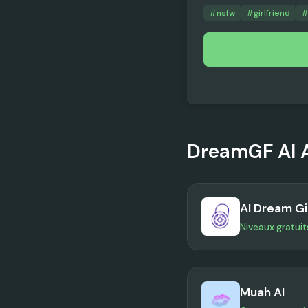
#
nsfw
#
girlfriend
DreamGF AI
AI Dream Gi
Niveaux gratuit
Muah AI