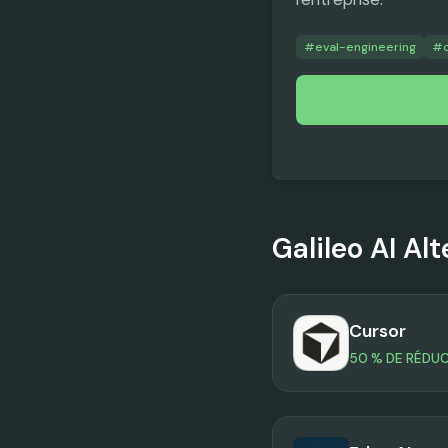
#
eval-engineering
#
Galileo AI
Alt
Cursor
50 % DE RÉDU