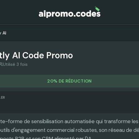
y AI
tly AI
Code Promo
Utilisé 3 fois
20% DE RÉDUCTION
LER
late-forme de sensibilisation automatisée qui transforme le
outils d'engagement commercial robustes, son réseau de déli
ects B2B et son CRM alimenté par l'IA.