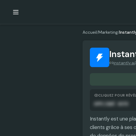
Accueil
/
Marketing
/
Instantl
Instan
instantly.ai
CLIQUEZ POUR RÉVÉ
APPLIQUÉ AUTO
Instantly est une p
clients grâce à ses 
de données de prosp