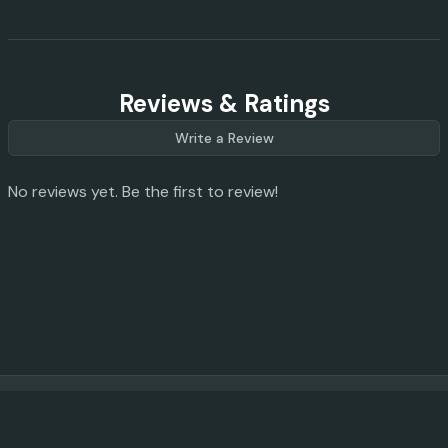
Reviews & Ratings
Write a Review
No reviews yet. Be the first to review!
© 2023 -
2026
AI Promo Codes
Feedback
|
Privacy Policy
|
About
|
Contact