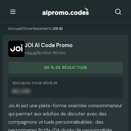
Accueil
/
Divertissement
/
JOI AI
JOI AI
Code Promo
joi.ai
Utilisé 180 fois
50 % DE RÉDUCTION
CLIQUEZ POUR RÉVÉLER
HELLO50
Joi AI est une plate-forme orientée consommateur
qui permet aux adultes de discuter avec des
compagnons virtuels personnalisables : des
personnages fictifs d'IA dotés de personnalités,