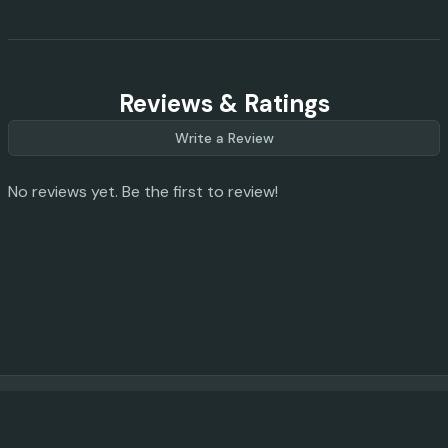
Reviews & Ratings
Write a Review
No reviews yet. Be the first to review!
© 2023 -
2026
AI Promo Codes
Feedback
|
Privacy Policy
|
About
|
Contact