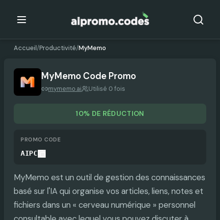
Accueil
/
Productivité
/
MyMemo
MyMemo
Code Promo
mymemo.ai
Utilisé 0 fois
10% DE RÉDUCTION
PROMO CODE
AIPC
MyMemo est un outil de gestion des connaissances
basé sur l'IA qui organise vos articles, liens, notes et
fichiers dans un « cerveau numérique » personnel
consultable avec lequel vous pouvez discuter à