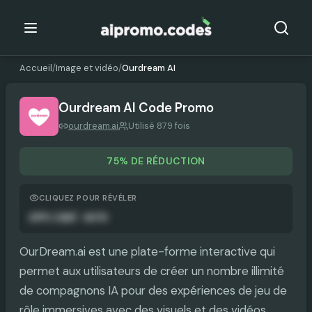
Accueil
/
Image et vidéo
/
Ourdream AI
Ourdream AI
Code Promo
ourdream.ai
Utilisé 879 fois
75% DE RÉDUCTION
CLIQUEZ POUR RÉVÉLER
APPLIQUÉ AUTO
OurDream.ai est une plate-forme interactive qui
permet aux utilisateurs de créer un nombre illimité
de compagnons IA pour des expériences de jeu de
rôle immersives avec des visuels et des vidéos