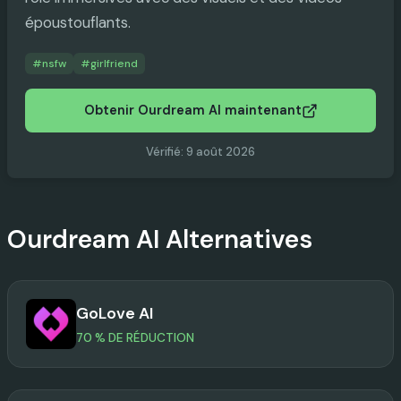
époustouflants.
#
nsfw
#
girlfriend
Obtenir Ourdream AI maintenant
Vérifié
:
9 août 2026
Ourdream AI
Alternatives
GoLove AI
70 % DE RÉDUCTION