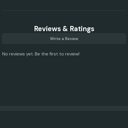
Reviews & Ratings
Write a Review
No reviews yet. Be the first to review!
© 2023 -
2026
AI Promo Codes
Feedback
|
Privacy Policy
|
About
|
Contact