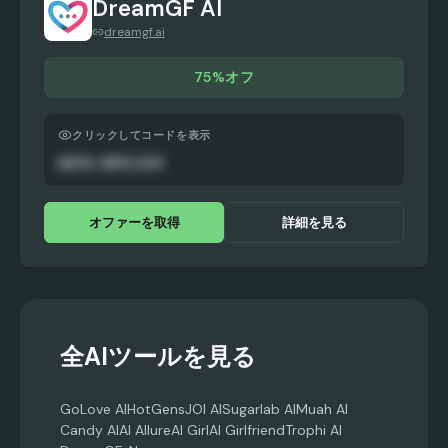
DreamGF AI
dreamgf.ai
75%オフ
クリックしてコードを表示
AUTO-APPLIED
オファーを取得
詳細を見る
全AIツールを見る
GoLove AI
HotGens
JOI AI
Sugarlab AI
Muah AI
Candy AI
AI Allure
AI Girl
AI Girlfriend
Trophi AI