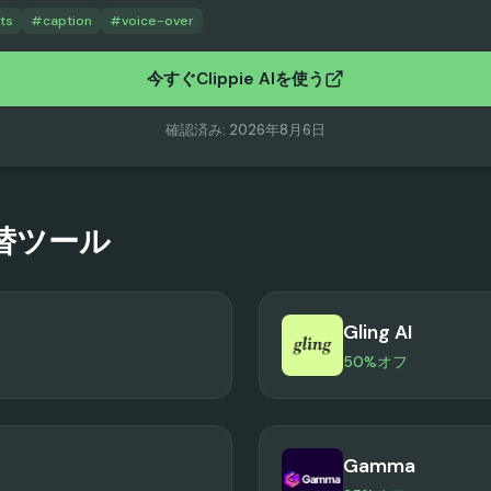
ts
#
caption
#
voice-over
今すぐClippie AIを使う
確認済み
:
2026年8月6日
替ツール
Gling AI
50%オフ
Gamma