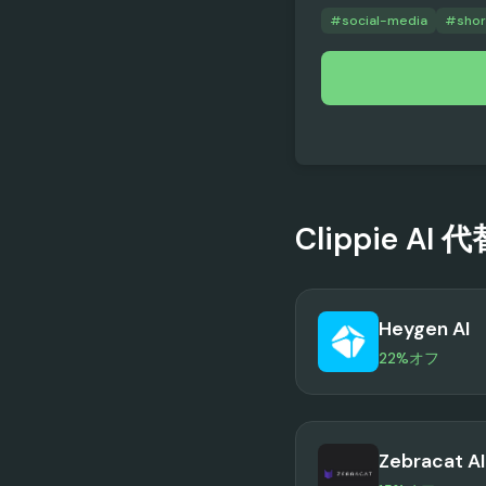
#
social-media
#
shor
Clippie AI
代
Heygen AI
22%オフ
Zebracat AI