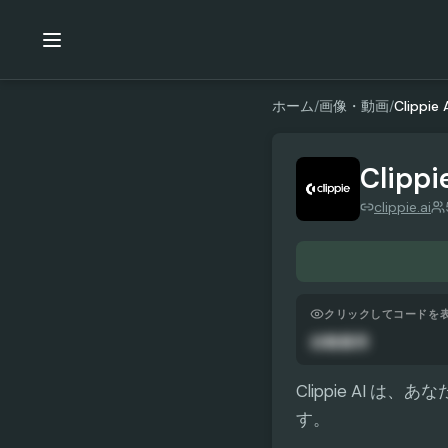
ホーム
/
画像・動画
/
Clippie 
Clippi
clippie.ai
クリックしてコードを
自動適用
Clippie AI
す。