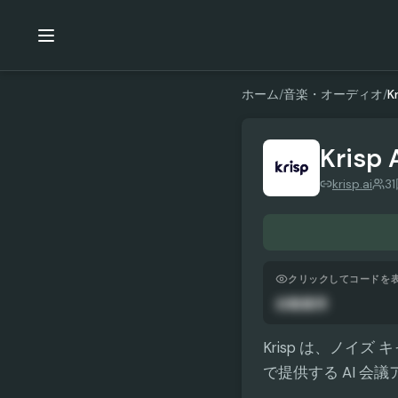
ホーム
/
音楽・オーディオ
/
Kr
Krisp 
krisp.ai
3
クリックしてコードを
自動適用
Krisp は、ノイ
で提供する AI 会