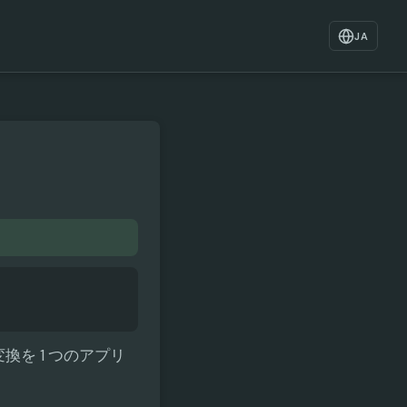
JA
換を 1 つのアプリ