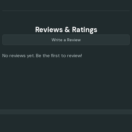
Reviews & Ratings
Write a Review
No reviews yet. Be the first to review!
© 2023 -
2026
AI Promo Codes
Feedback
|
Privacy Policy
|
About
|
Contact