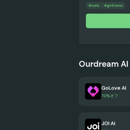
#
nsfw
#
girlfriend
Ourdream AI
GoLove AI
70%オフ
JOI AI