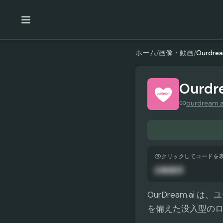
ホーム
/
画像・動画
/
Ourdrea
Ourdr
ourdream.a
クリックしてコードを
自動適用
OurDream.a
を備えた没入型の