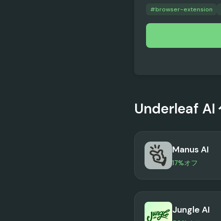
#
browser-extension
Underleaf AI
Manus AI
17%オフ
Jungle AI