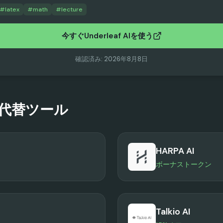
#
latex
#
math
#
lecture
今すぐUnderleaf AIを使う
確認済み
:
2026年8月8日
代替ツール
HARPA AI
ボーナストークン
Talkio AI