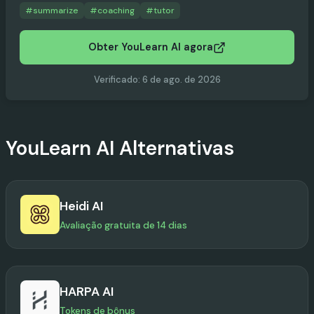
#
summarize
#
coaching
#
tutor
Obter YouLearn AI agora
Verificado
:
6 de ago. de 2026
YouLearn AI
Alternativas
Heidi AI
Avaliação gratuita de 14 dias
HARPA AI
Tokens de bônus