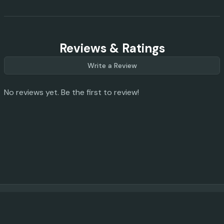
Reviews & Ratings
Write a Review
No reviews yet. Be the first to review!
© 2023 -
2026
AI Promo Codes
Feedback
|
Privacy Policy
|
About
|
Contact