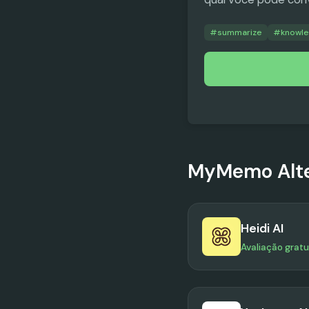
#
summarize
#
knowl
MyMemo
Alt
Heidi AI
Avaliação gratu