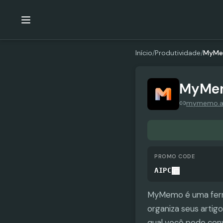
Início
/
Produtividade
/
MyM
MyMe
mymemo.a
PROMO CODE
AIPC
MyMemo é uma ferr
organiza seus artigo
qual você pode conv