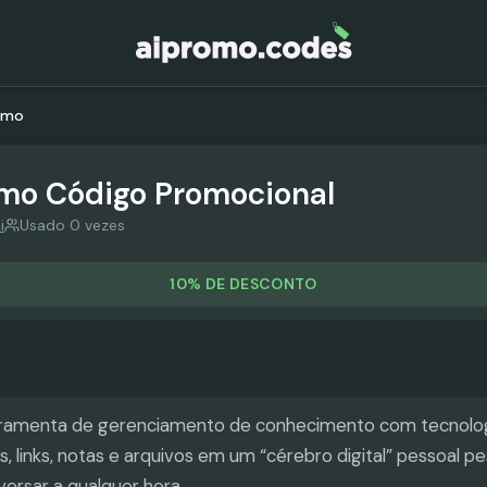
emo
mo
Código Promocional
i
Usado 0 vezes
10% DE DESCONTO
amenta de gerenciamento de conhecimento com tecnolog
s, links, notas e arquivos em um “cérebro digital” pessoal p
ersar a qualquer hora.