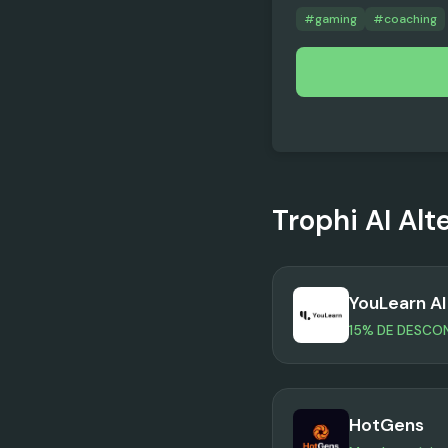
#
gaming
#
coaching
Trophi AI
Alt
YouLearn AI
15% DE DESCO
HotGens