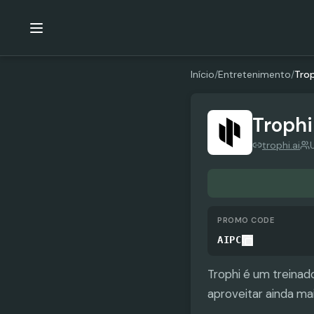
Início
/
Entretenimento
/
Trop
Trophi
trophi.ai
PROMO CODE
AIPC
Trophi é um treinad
aproveitar ainda mai