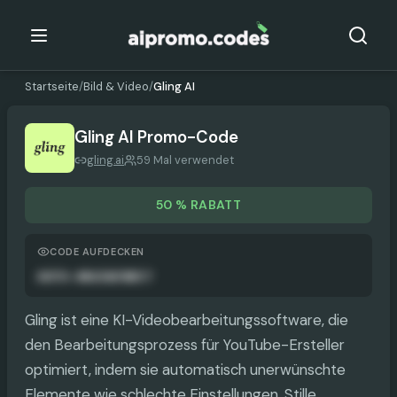
Startseite
/
Bild & Video
/
Gling AI
Gling AI
Promo-Code
gling.ai
59 Mal verwendet
50 % RABATT
CODE AUFDECKEN
AUTO-ANGEWENDET
Gling ist eine KI-Videobearbeitungssoftware, die
den Bearbeitungsprozess für YouTube-Ersteller
optimiert, indem sie automatisch unerwünschte
Elemente wie schlechte Einstellungen, Stille,