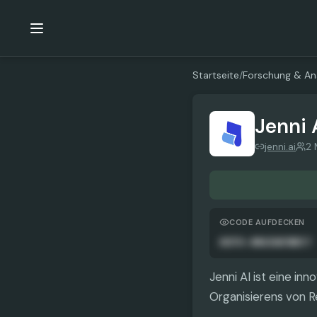
Startseite
/
Forschung & An
Jenni 
jenni.ai
2 
CODE AUFDECKEN
AUTO-ANGEWENDET
Jenni AI ist eine in
Organisierens von Re