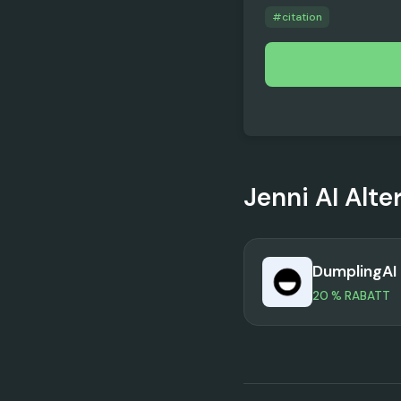
#
citation
Jenni AI
Alte
DumplingAI
20 % RABATT