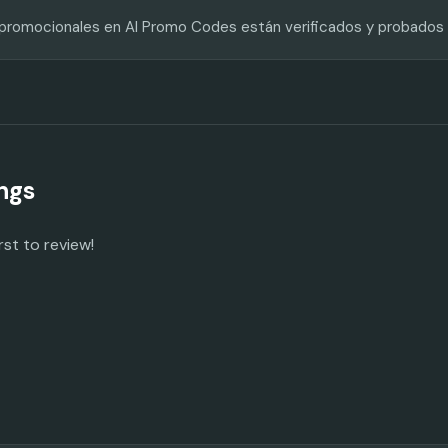
s promocionales en AI Promo Codes están verificados y probados
ngs
rst to review!