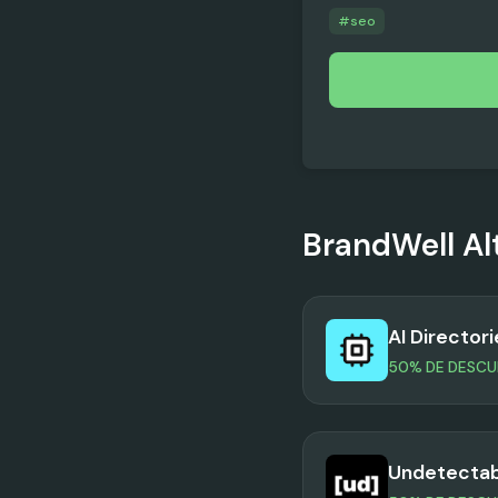
#
seo
BrandWell
Al
AI Directori
50% DE DESC
Undetectab