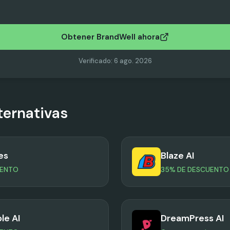
Obtener BrandWell ahora
Verificado
:
6 ago. 2026
ternativas
es
Blaze AI
UENTO
35% DE DESCUENTO
le AI
DreamPress AI