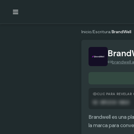
Inicio
/
Escritura
/
BrandWell
Brand
brandwell.a
CLIC PARA REVELAR
SE APLICA SOLO
Brandwell es una pl
la marca para conver