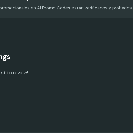
s promocionales en AI Promo Codes están verificados y probados
ngs
rst to review!