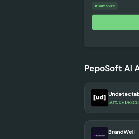
#
humanize
PepoSoft AI
A
Undetectab
50% DE DESC
BrandWell