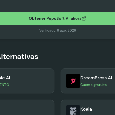
Obtener PepoSoft AI ahora
Verificado
:
8 ago. 2026
lternativas
le AI
DreamPress AI
UENTO
Cuenta gratuita
Koala