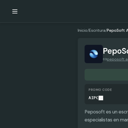
Inicio
/
Escritura
/
PepoSoft A
PepoSo
peposoft.a
PROMO CODE
AIPC
Peposoft es un escr
especialistas en mar