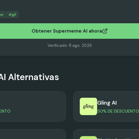
me
#
gif
Obtener Supermeme AI ahora
Verificado
:
8 ago. 2026
AI
Alternativas
Gling AI
UENTO
50% DE DESCUENTO