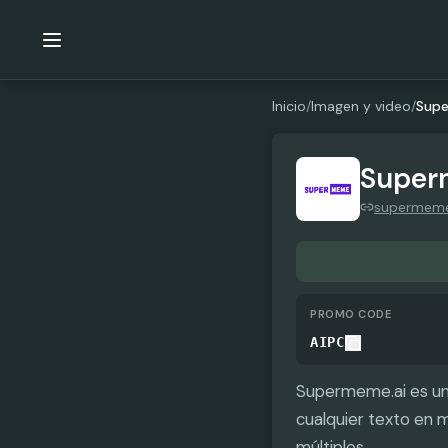
Inicio
/
Imagen y video
/
Supe
Super
supermeme
PROMO CODE
AIPC
Supermeme.ai es un 
cualquier texto en 
múltiples.