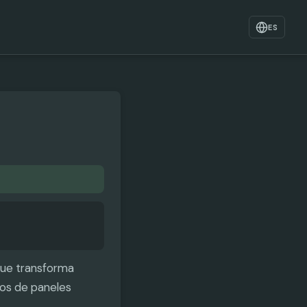
ES
que transforma
tos de paneles