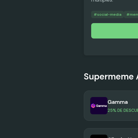
#
social-media
#
me
Supermeme 
Gamma
25% DE DESC