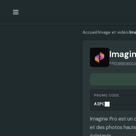
Accueil
/
Image et vidéo
/
Ima
Imagin
imaginepro
PROMO CODE
AIPC
Imagine Pro est un o
et des photos haute 
éclatants.