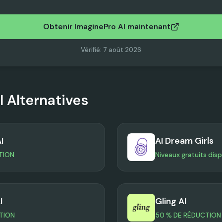
Obtenir ImaginePro AI maintenant
Vérifié
:
7 août 2026
I
Alternatives
I
AI Dream Girls
TION
Niveaux gratuits dis
I
Gling AI
TION
50 % DE RÉDUCTION