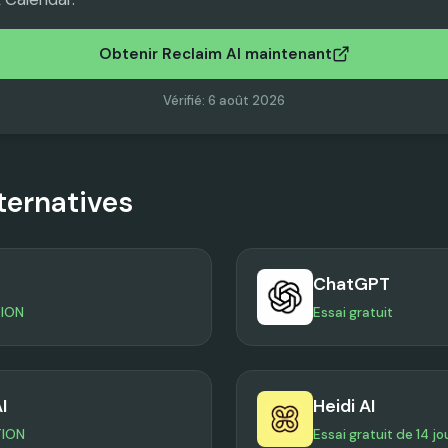
Obtenir Reclaim AI maintenant
Vérifié
:
6 août 2026
ternatives
ChatGPT
TION
Essai gratuit
I
Heidi AI
TION
Essai gratuit de 14 jo