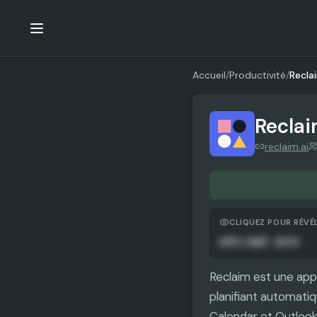
Accueil
/
Productivité
/
Recla
Reclai
reclaim.ai
CLIQUEZ POUR RÉVÉ
APPLIQUÉ AUTO
Reclaim est une appl
planifiant automatiq
Calendar et Outlook