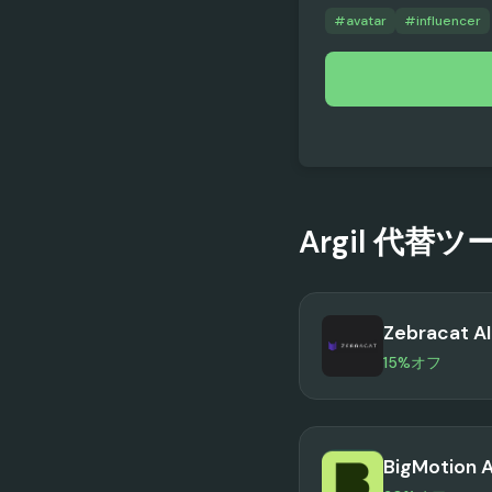
#
avatar
#
influencer
Argil
代替ツ
Zebracat AI
15%オフ
BigMotion A