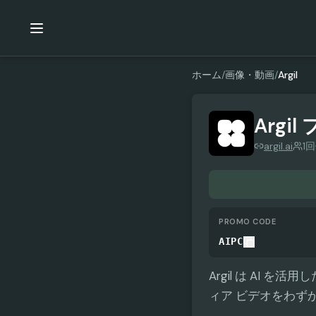
ホーム
/
画像・動画
/
Argil
Argil
argil.ai
1
PROMO CODE
AIPC
Argil は AI
ィア ビデオをわずか