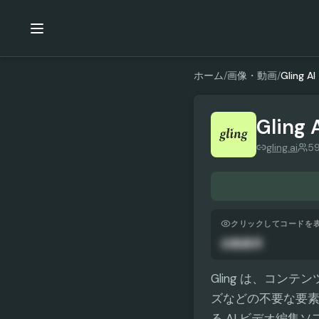
ホーム
/
画像・動画
/
Gling AI
Gling 
gling.ai
5
クリックしてコードを
自動適用
Gling は、コ
ズなどの不要な要素
る AI ビデオ編集