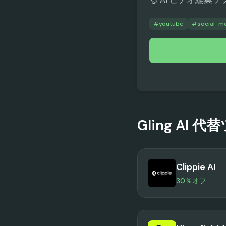
#
youtube
#
social-m
Gling AI
代替
Clippie AI
30％オフ