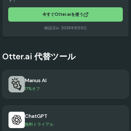
今すぐOtter.aiを使う
確認済み
:
2026年8月6日
Otter.ai
代替ツール
Manus AI
17%オフ
ChatGPT
無料トライアル