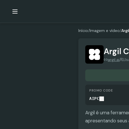
Início
/
Imagem e vídeo
/
Argi
Argil
C
argil.ai
Us
PROMO CODE
AIPC
Argil é uma ferrame
apresentando seus 