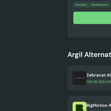
#
avatar
#
influencer
Argil
Alterna
Zebracat AI
15% DE DESCO
BigMotion A