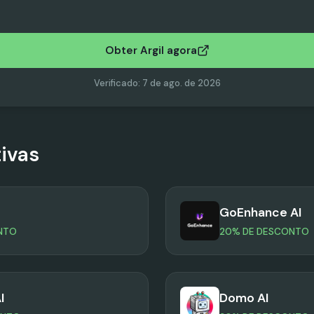
Obter Argil agora
Verificado
:
7 de ago. de 2026
tivas
GoEnhance AI
NTO
20% DE DESCONTO
I
Domo AI