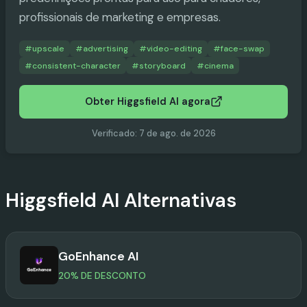
profissionais de marketing e empresas.
#
upscale
#
advertising
#
video-editing
#
face-swap
#
consistent-character
#
storyboard
#
cinema
Obter Higgsfield AI agora
Verificado
:
7 de ago. de 2026
Higgsfield AI
Alternativas
GoEnhance AI
20% DE DESCONTO