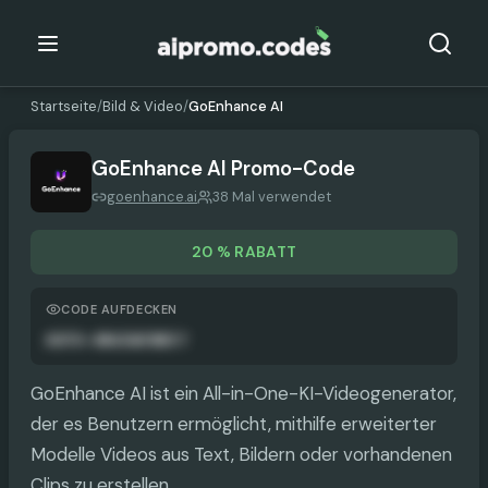
Startseite
/
Bild & Video
/
GoEnhance AI
GoEnhance AI
Promo-Code
goenhance.ai
38 Mal verwendet
20 % RABATT
CODE AUFDECKEN
AUTO-ANGEWENDET
GoEnhance AI ist ein All-in-One-KI-Videogenerator,
der es Benutzern ermöglicht, mithilfe erweiterter
Modelle Videos aus Text, Bildern oder vorhandenen
Clips zu erstellen.