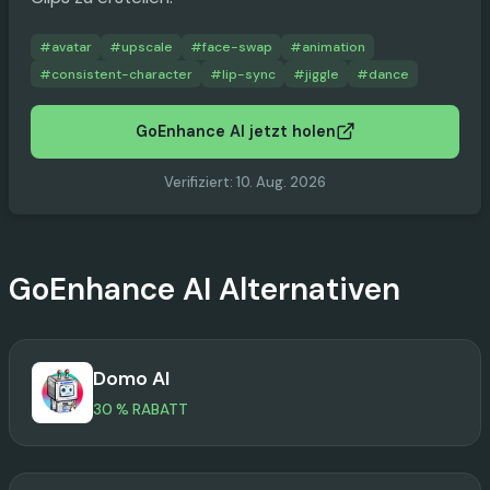
#
avatar
#
upscale
#
face-swap
#
animation
#
consistent-character
#
lip-sync
#
jiggle
#
dance
GoEnhance AI jetzt holen
Verifiziert
:
10. Aug. 2026
GoEnhance AI
Alternativen
Domo AI
30 % RABATT