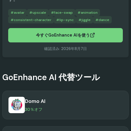
#
avatar
#
upscale
#
face-swap
#
animation
#
consistent-character
#
lip-sync
#
jiggle
#
dance
今すぐGoEnhance AIを使う
確認済み
:
2026年8月7日
GoEnhance AI
代替ツール
Domo AI
30％オフ