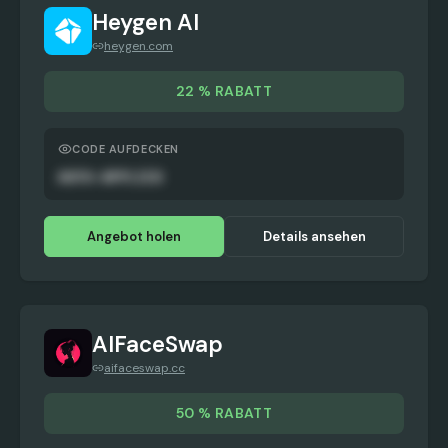
Heygen AI
heygen.com
22 % RABATT
CODE AUFDECKEN
AUTO-APPLIED
Angebot holen
Details ansehen
AIFaceSwap
aifaceswap.cc
50 % RABATT