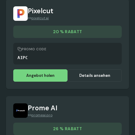
Pixelcut
pixelcut.ai
20 % RABATT
PROMO CODE
AIPC
Angebot holen
Details ansehen
Prome AI
promeai.pro
26 % RABATT