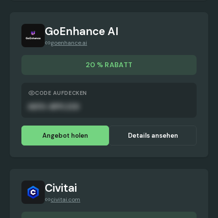
GoEnhance AI
goenhance.ai
20 % RABATT
CODE AUFDECKEN
AUTO-APPLIED
Angebot holen
Details ansehen
Civitai
civitai.com