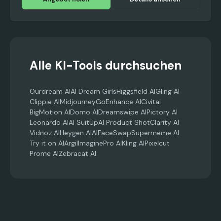
Alle KI-Tools durchsuchen
Ourdream AI
AI Dream Girls
Higgsfield AI
Gling AI
Clippie AI
Midjourney
GoEnhance AI
Civitai
BigMotion AI
Domo AI
Dreamswipe AI
Pictory AI
Leonardo AI
AI SuitUp
AI Product Shot
Clarity AI
Vidnoz AI
Heygen AI
AIFaceSwap
Supermeme AI
Try it on AI
Argil
ImaginePro AI
Kling AI
Pixelcut
Prome AI
Zebracat AI