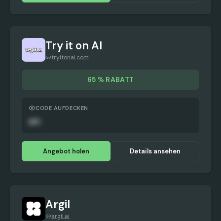
Try it on AI
tryitonai.com
65 % RABATT
CODE AUFDECKEN
APC
Angebot holen
Details ansehen
Argil
argil.ai