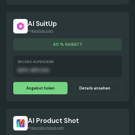
AI SuitUp
aisuitup.com
40 % RABATT
CODE AUFDECKEN
AUTO-APPLIED
Angebot holen
Details ansehen
AI Product Shot
aiproductshot.com