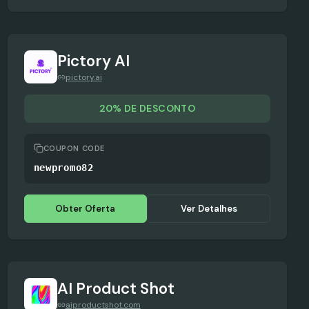
Pictory AI
pictory.ai
20% DE DESCONTO
COUPON CODE
newpromo82
Obter Oferta
Ver Detalhes
AI Product Shot
aiproductshot.com