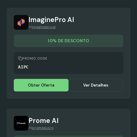
ImaginePro AI
imaginepro.ai
10% DE DESCONTO
PROMO CODE
AIPC
Obter Oferta
Ver Detalhes
Prome AI
promeai.pro