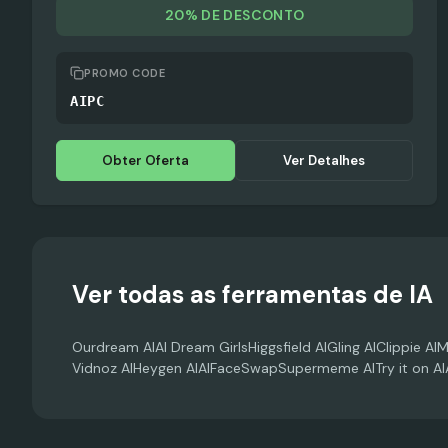
20% DE DESCONTO
PROMO CODE
AIPC
Obter Oferta
Ver Detalhes
Ver todas as ferramentas de IA
Ourdream AI
AI Dream Girls
Higgsfield AI
Gling AI
Clippie AI
M
Vidnoz AI
Heygen AI
AIFaceSwap
Supermeme AI
Try it on AI