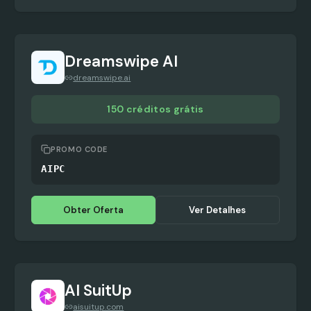
Dreamswipe AI
dreamswipe.ai
150 créditos grátis
PROMO CODE
AIPC
Obter Oferta
Ver Detalhes
AI SuitUp
aisuitup.com