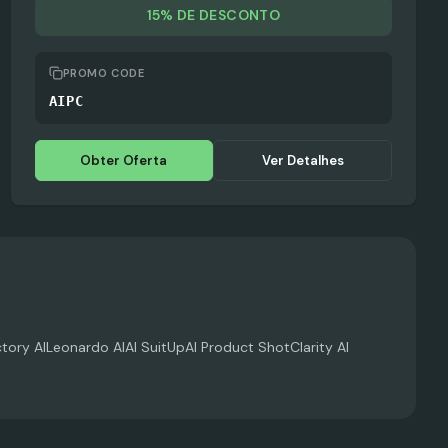
15% DE DESCONTO
PROMO CODE
AIPC
Obter Oferta
Ver Detalhes
ctory AI
Leonardo AI
AI SuitUp
AI Product Shot
Clarity AI