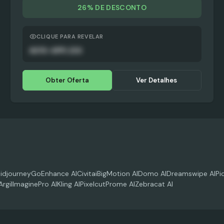
26% DE DESCONTO
CLIQUE PARA REVELAR
AUTO-APPLIED
Obter Oferta
Ver Detalhes
idjourney
GoEnhance AI
Civitai
BigMotion AI
Domo AI
Dreamswipe AI
Pi
Argil
ImaginePro AI
Kling AI
Pixelcut
Prome AI
Zebracat AI