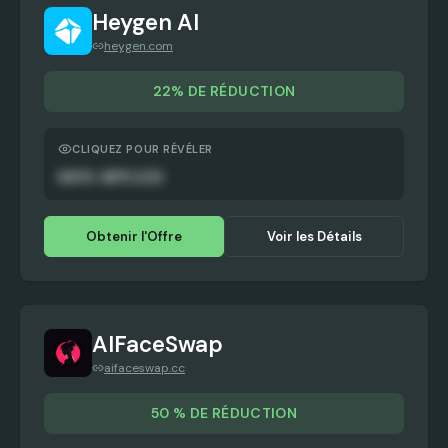
Heygen AI
heygen.com
22% DE RÉDUCTION
CLIQUEZ POUR RÉVÉLER
AUTO-APPLIED
Obtenir l'Offre
Voir les Détails
AIFaceSwap
aifaceswap.cc
50 % DE RÉDUCTION