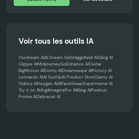
Voir tous les outils IA
Ourdream AI
AI Dream Girls
Higgsfield AI
Gling AI
Clippie AI
Midjourney
GoEnhance AI
Civitai
BigMotion AI
Domo AI
Dreamswipe AI
Pictory AI
Leonardo AI
AI SuitUp
AI Product Shot
Clarity AI
Vidnoz AI
Heygen AI
AIFaceSwap
Supermeme AI
Try it on AI
Argil
ImaginePro AI
Kling AI
Pixelcut
Prome AI
Zebracat AI