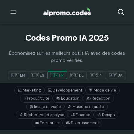
Codes Promo IA 2025
Économisez sur les meilleurs outils IA avec des codes
promo vérifiés.
🇺🇸 EN
🇪🇸
ES
🇫🇷
FR
🇩🇪
DE
🇧🇷
PT
🇯🇵
JA
📈
Marketing
💻
Développement
🌟
Mode de vie
⚡
Productivité
📚
Éducation
✍️
Rédaction
🎬
Image et vidéo
🎵
Musique et audio
🔬
Recherche et analyse
💰
Finance
🎨
Design
💼
Entreprise
🎮
Divertissement