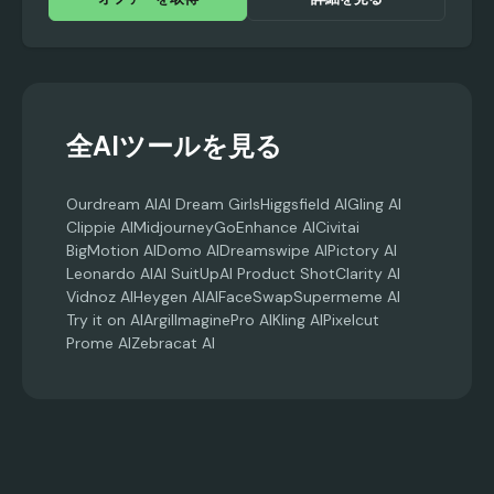
全AIツールを見る
Ourdream AI
AI Dream Girls
Higgsfield AI
Gling AI
Clippie AI
Midjourney
GoEnhance AI
Civitai
BigMotion AI
Domo AI
Dreamswipe AI
Pictory AI
Leonardo AI
AI SuitUp
AI Product Shot
Clarity AI
Vidnoz AI
Heygen AI
AIFaceSwap
Supermeme AI
Try it on AI
Argil
ImaginePro AI
Kling AI
Pixelcut
Prome AI
Zebracat AI